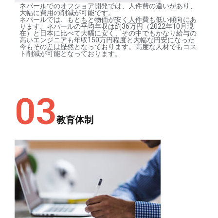
ネパールでのオフショア開発では、人件費の違いがあり、
大幅に費用の削減が可能です。
ネパールでは、もともと物価が安く人件費も低い傾向にあ
ります。ネパールの平均年収は約36万円（2022年10月現
在）と日本に比べて大幅に安く、その中でもかなり給与の
高いエンジニアも年収150万円程度と大幅な円安になった
今もその差は歴然となっております。高度な人材でもコス
ト削減が可能となっております。
03
教育体制