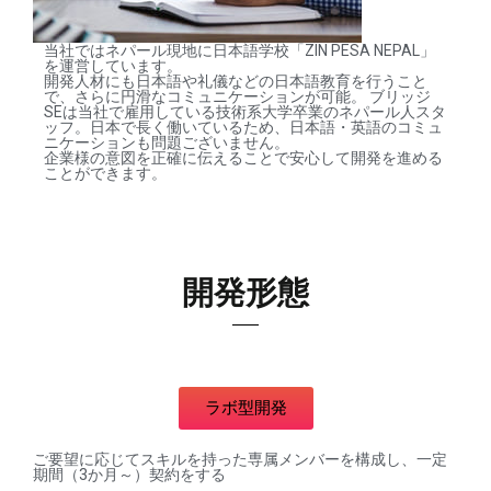
当社ではネパール現地に日本語学校「ZIN PESA NEPAL」
を運営しています。
開発人材にも日本語や礼儀などの日本語教育を行うこと
で、さらに円滑なコミュニケーションが可能。 ブリッジ
SEは当社で雇用している技術系大学卒業のネパール人スタ
ッフ。日本で長く働いているため、日本語・英語のコミュ
ニケーションも問題ございません。
企業様の意図を正確に伝えることで安心して開発を進める
ことができます。
開発形態
ラボ型開発
ご要望に応じてスキルを持った専属メンバーを構成し、一定
期間（3か月～）契約をする